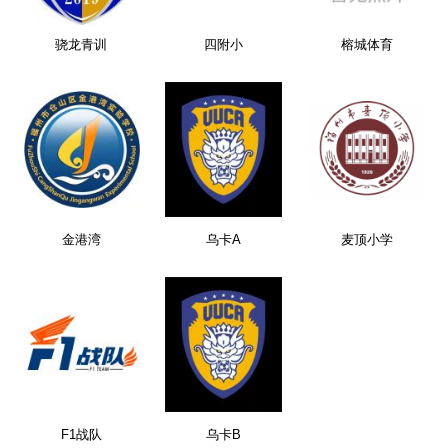
骁龙青训
四附小
榕城体育
金港湾
乌卡A
麦顶小学
F1战队
乌卡B