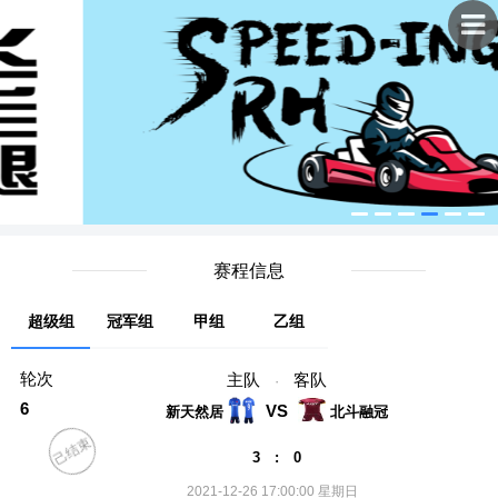
赛程信息
超级组
冠军组
甲组
乙组
轮次
主队
客队
·
6
VS
新天然居
北斗融冠
己结束
3 : 0
2021-12-26 17:00:00 星期日