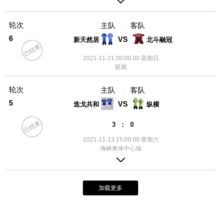
轮次
主队
客队
·
6
VS
新天然居
北斗融冠
己结束
2021-11-21 00:00:00 星期日
延期
轮次
主队
客队
·
5
VS
迭戈共和
纵横
己结束
3 : 0
2021-11-13 15:00:00 星期六
海峡奥体中心场
加载更多